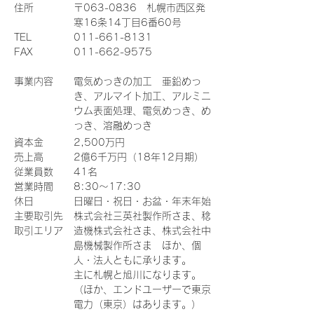
住所
〒063-0836 札幌市西区発
寒16条14丁目6番60号
TEL
011-661-8131
​FAX
011-662-9575
事業内容
電気めっきの加工 亜鉛めっ
き、アルマイト加工、アルミニ
ウム表面処理、電気めっき、め
っき、溶融めっき
資本金
2,500万円
​売上高
2億6千万円（18年12月期）
従業員数
41名
営業時間
8:30～17:30
​休日
​日曜日・祝日・お盆・年末年始
​主要取引先
株式会社三英社製作所さま、稔
​取引エリア
造機株式会社さま、株式会社中
島機械製作所さま ほか、個
人・法人ともに承ります。
主に札幌と旭川になります。
（ほか、エンドユーザーで東京
電力（東京）はあります。）