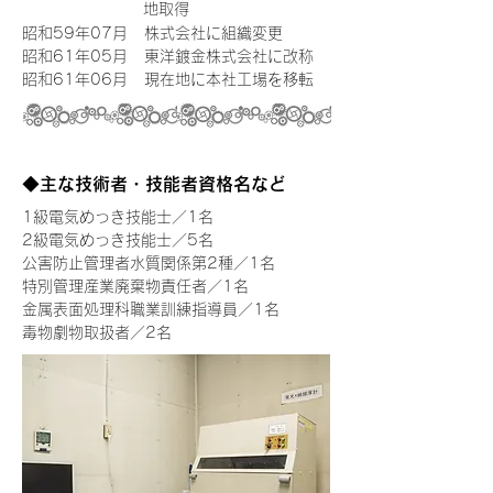
地取得
昭和59年07月
株式会社に組織変更
昭和61年05月
東洋鍍金株式会社に改称
昭和61年06月
現在地に本社工場を移転
◆主な技術者・技能者資格名など
1級電気めっき技能士／1名
2級電気めっき技能士／5名
公害防止管理者水質関係第2種／1名
特別管理産業廃棄物責任者／1名
金属表面処理科職業訓練指導員／1名
毒物劇物取扱者／2名