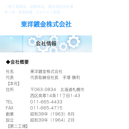
一般工業部品、装飾部品、電気部品用各種
めっき、表面処理、アルマイト処理
東洋鍍金株式会社
会社情報
◆会社概要
社名
東洋鍍金株式会社
代表
代表取締役社長 手塚 勝利
​【本社】
住所
〒063-0834 北海道札幌市
西区発寒14条11丁目1-43
TEL
​011-665-4433
FAX
011-665-4715
​創業
昭和38年（1963）8月
設立
昭和39年（1964）2月
​【第二工場】